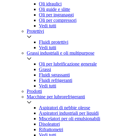
Oli idraulici
Oli guide e slitte
Oli per ingranaggi
Oli per compressori
Vedi tutti
Protettivi
Fluidi protettivi
Vedi tutti
Grassi industriali e oli multipurpose
Oli per lubrificazione generale
Grassi
Fluidi sgrassanti
Fluidi refrigeranti
Vedi tutti
Prodotti
Macchine per lubrorefrigeranti
Aspiratori di nebbie oleose
Aspiratori industriali per liquidi
Miscelatori per oli emulsionabili
Disoleatori
Rifrattometri
Vedi tutti