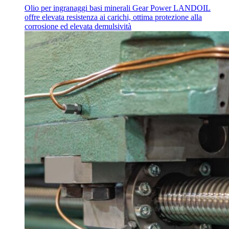
Olio per ingranaggi basi minerali Gear Power LANDOIL
offre elevata resistenza ai carichi, ottima protezione alla
corrosione ed elevata demulsività