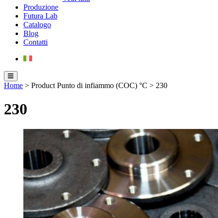
Produzione
Futura Lab
Catalogo
Blog
Contatti
Home
> Product Punto di infiammo (COC) °C > 230
230