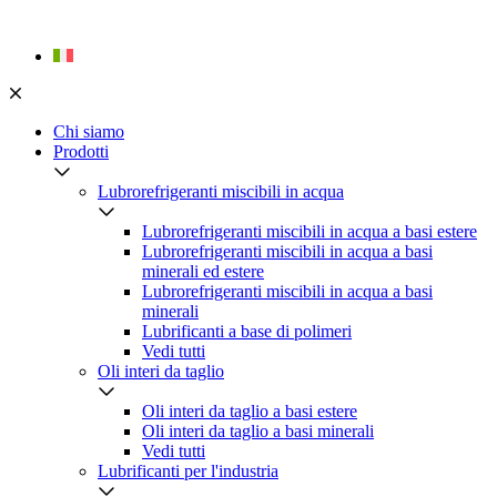
Skip
to
content
Chi siamo
Prodotti
Lubrorefrigeranti miscibili in acqua
Lubrorefrigeranti miscibili in acqua a basi estere
Lubrorefrigeranti miscibili in acqua a basi
minerali ed estere
Lubrorefrigeranti miscibili in acqua a basi
minerali
Lubrificanti a base di polimeri
Vedi tutti
Oli interi da taglio
Oli interi da taglio a basi estere
Oli interi da taglio a basi minerali
Vedi tutti
Lubrificanti per l'industria