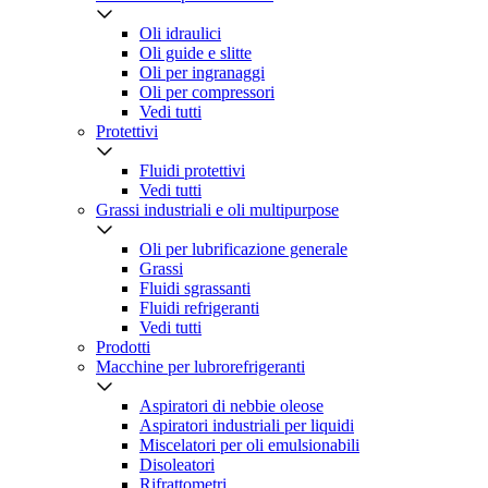
Oli idraulici
Oli guide e slitte
Oli per ingranaggi
Oli per compressori
Vedi tutti
Protettivi
Fluidi protettivi
Vedi tutti
Grassi industriali e oli multipurpose
Oli per lubrificazione generale
Grassi
Fluidi sgrassanti
Fluidi refrigeranti
Vedi tutti
Prodotti
Macchine per lubrorefrigeranti
Aspiratori di nebbie oleose
Aspiratori industriali per liquidi
Miscelatori per oli emulsionabili
Disoleatori
Rifrattometri