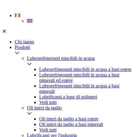
Skip
to
content
Chi siamo
Prodotti
Lubrorefrigeranti miscibili in acqua
Lubrorefrigeranti miscibili in acqua a basi estere
Lubrorefrigeranti miscibili in acqua a basi
minerali ed estere
Lubrorefrigeranti miscibili in acqua a basi
minerali
Lubrificanti a base di polimeri
Vedi tutti
Oli interi da taglio
Oli interi da taglio a basi estere
Oli interi da taglio a basi minerali
Vedi tutti
Lubrificanti per l'industria