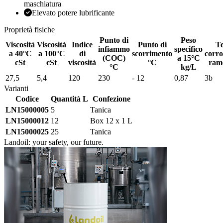
maschiatura
Elevato potere lubrificante
Proprietà fisiche
Punto di
Peso
Viscosità
Viscosità
Indice
Punto di
Te
infiammo
specifico
a 40°C
a 100°C
di
scorrimento
corro
(COC)
a 15°C
cSt
cSt
viscosità
°C
ram
°C
kg/L
27,5
5,4
120
230
- 12
0,87
3b
Varianti
Codice
Quantità L
Confezione
LN15000005
5
Tanica
LN15000012
12
Box 12 x 1 L
LN15000025
25
Tanica
Landoil: your safety, our future.