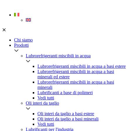
Skip
to
content
Chi siamo
Prodotti
Lubrorefrigeranti miscibili in acqua
Lubrorefrigeranti miscibili in acqua a basi estere
Lubrorefrigeranti miscibili in acqua a basi
minerali ed estere
Lubrorefrigeranti miscibili in acqua a basi
minerali
Lubrificanti a base di polimeri
Vedi tutti
Oli interi da taglio
Oli interi da taglio a basi estere
Oli interi da taglio a basi minerali
Vedi tutti
Lubrificanti per l'industria