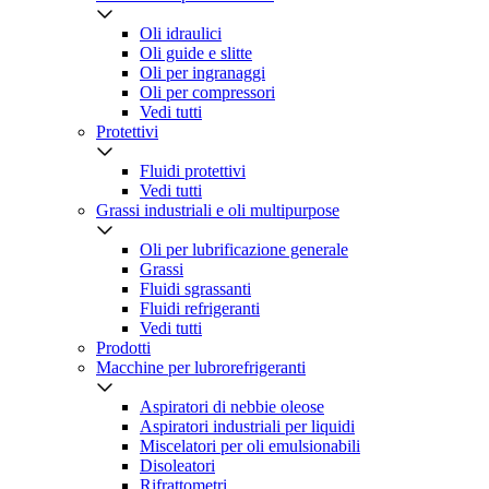
Oli idraulici
Oli guide e slitte
Oli per ingranaggi
Oli per compressori
Vedi tutti
Protettivi
Fluidi protettivi
Vedi tutti
Grassi industriali e oli multipurpose
Oli per lubrificazione generale
Grassi
Fluidi sgrassanti
Fluidi refrigeranti
Vedi tutti
Prodotti
Macchine per lubrorefrigeranti
Aspiratori di nebbie oleose
Aspiratori industriali per liquidi
Miscelatori per oli emulsionabili
Disoleatori
Rifrattometri