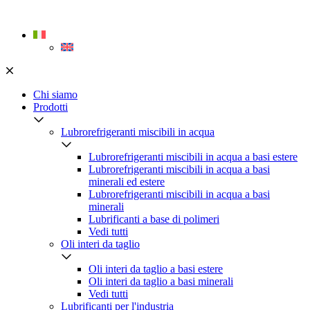
Skip
to
content
Chi siamo
Prodotti
Lubrorefrigeranti miscibili in acqua
Lubrorefrigeranti miscibili in acqua a basi estere
Lubrorefrigeranti miscibili in acqua a basi
minerali ed estere
Lubrorefrigeranti miscibili in acqua a basi
minerali
Lubrificanti a base di polimeri
Vedi tutti
Oli interi da taglio
Oli interi da taglio a basi estere
Oli interi da taglio a basi minerali
Vedi tutti
Lubrificanti per l'industria