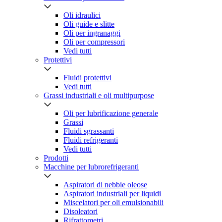
Oli idraulici
Oli guide e slitte
Oli per ingranaggi
Oli per compressori
Vedi tutti
Protettivi
Fluidi protettivi
Vedi tutti
Grassi industriali e oli multipurpose
Oli per lubrificazione generale
Grassi
Fluidi sgrassanti
Fluidi refrigeranti
Vedi tutti
Prodotti
Macchine per lubrorefrigeranti
Aspiratori di nebbie oleose
Aspiratori industriali per liquidi
Miscelatori per oli emulsionabili
Disoleatori
Rifrattometri