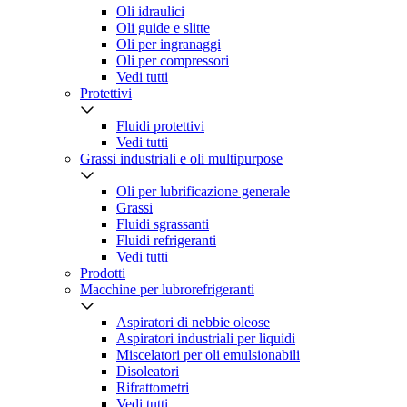
Oli idraulici
Oli guide e slitte
Oli per ingranaggi
Oli per compressori
Vedi tutti
Protettivi
Fluidi protettivi
Vedi tutti
Grassi industriali e oli multipurpose
Oli per lubrificazione generale
Grassi
Fluidi sgrassanti
Fluidi refrigeranti
Vedi tutti
Prodotti
Macchine per lubrorefrigeranti
Aspiratori di nebbie oleose
Aspiratori industriali per liquidi
Miscelatori per oli emulsionabili
Disoleatori
Rifrattometri
Vedi tutti