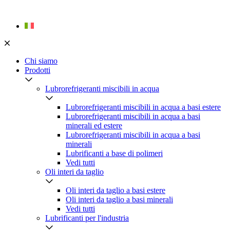
Skip
to
content
Chi siamo
Prodotti
Lubrorefrigeranti miscibili in acqua
Lubrorefrigeranti miscibili in acqua a basi estere
Lubrorefrigeranti miscibili in acqua a basi
minerali ed estere
Lubrorefrigeranti miscibili in acqua a basi
minerali
Lubrificanti a base di polimeri
Vedi tutti
Oli interi da taglio
Oli interi da taglio a basi estere
Oli interi da taglio a basi minerali
Vedi tutti
Lubrificanti per l'industria