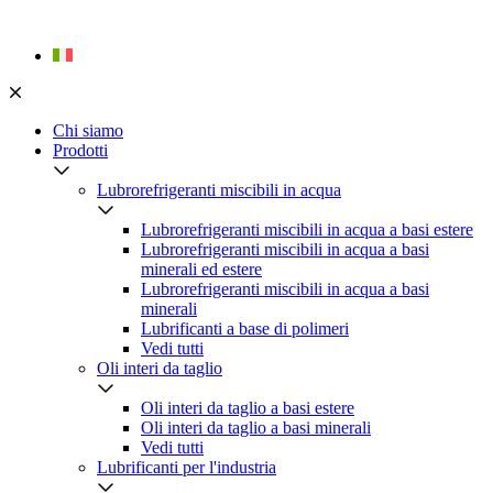
Skip
to
content
Chi siamo
Prodotti
Lubrorefrigeranti miscibili in acqua
Lubrorefrigeranti miscibili in acqua a basi estere
Lubrorefrigeranti miscibili in acqua a basi
minerali ed estere
Lubrorefrigeranti miscibili in acqua a basi
minerali
Lubrificanti a base di polimeri
Vedi tutti
Oli interi da taglio
Oli interi da taglio a basi estere
Oli interi da taglio a basi minerali
Vedi tutti
Lubrificanti per l'industria