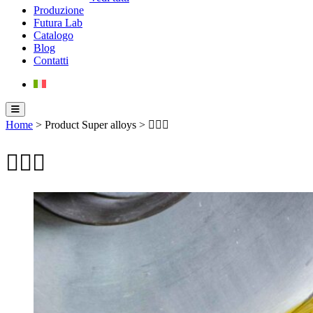
Produzione
Futura Lab
Catalogo
Blog
Contatti
Home
> Product Super alloys > 
