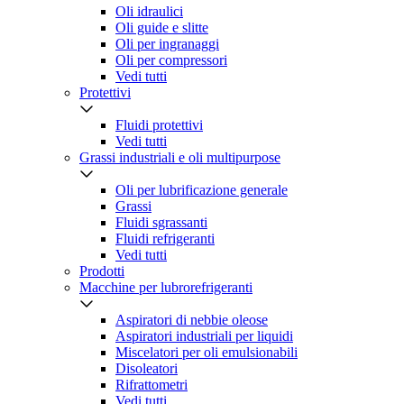
Oli idraulici
Oli guide e slitte
Oli per ingranaggi
Oli per compressori
Vedi tutti
Protettivi
Fluidi protettivi
Vedi tutti
Grassi industriali e oli multipurpose
Oli per lubrificazione generale
Grassi
Fluidi sgrassanti
Fluidi refrigeranti
Vedi tutti
Prodotti
Macchine per lubrorefrigeranti
Aspiratori di nebbie oleose
Aspiratori industriali per liquidi
Miscelatori per oli emulsionabili
Disoleatori
Rifrattometri
Vedi tutti