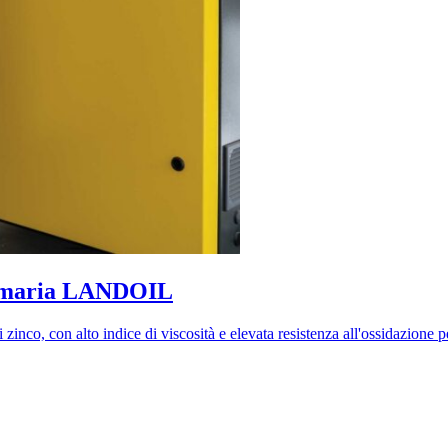
 Comaria LANDOIL
o, con alto indice di viscosità e elevata resistenza all'ossidazione per