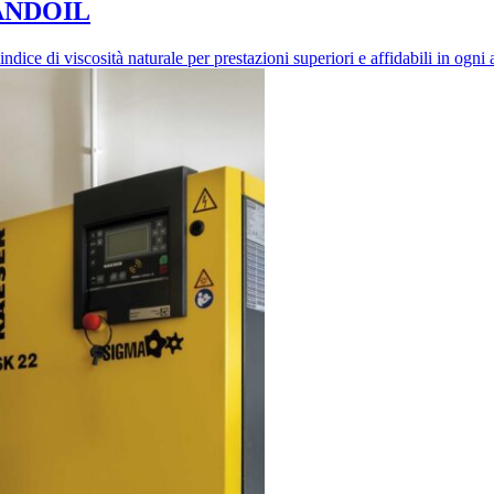
 LANDOIL
ce di viscosità naturale per prestazioni superiori e affidabili in ogni