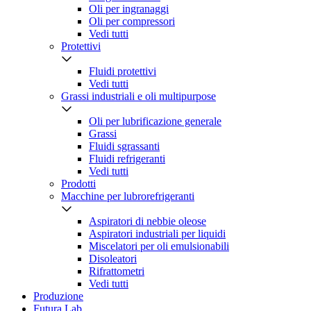
Oli per ingranaggi
Oli per compressori
Vedi tutti
Protettivi
Fluidi protettivi
Vedi tutti
Grassi industriali e oli multipurpose
Oli per lubrificazione generale
Grassi
Fluidi sgrassanti
Fluidi refrigeranti
Vedi tutti
Prodotti
Macchine per lubrorefrigeranti
Aspiratori di nebbie oleose
Aspiratori industriali per liquidi
Miscelatori per oli emulsionabili
Disoleatori
Rifrattometri
Vedi tutti
Produzione
Futura Lab