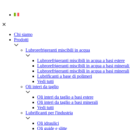
Skip
to
content
Chi siamo
Prodotti
Lubrorefrigeranti miscibili in acqua
Lubrorefrigeranti miscibili in acqua a basi estere
Lubrorefrigeranti miscibili in acqua a basi minerali
Lubrorefrigeranti miscibili in acqua a basi minerali
Lubrificanti a base di polimeri
Vedi tutti
Oli interi da taglio
Oli interi da taglio a basi estere
Oli interi da taglio a basi minerali
Vedi tutti
Lubrificanti per l'industria
Oli idraulici
Oli guide e slitte