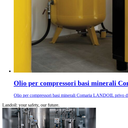
Olio per compressori basi minerali
Olio per compressori basi minerali Comaria LANDOIL privo di zinc
Landoil: your safety, our future.