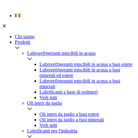
Skip
to
content
Chi siamo
Prodotti
Lubrorefrigeranti miscibili in acqua
Lubrorefrigeranti miscibili in acqua a basi estere
Lubrorefrigeranti miscibili in acqua a basi
minerali ed estere
Lubrorefrigeranti miscibili in acqua a basi
minerali
Lubrificanti a base di polimeri
Vedi tutti
Oli interi da taglio
Oli interi da taglio a basi estere
Oli interi da taglio a basi minerali
Vedi tutti
Lubrificanti per l'industria