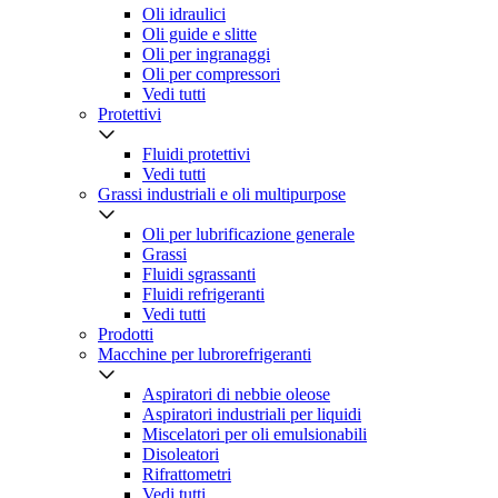
Oli idraulici
Oli guide e slitte
Oli per ingranaggi
Oli per compressori
Vedi tutti
Protettivi
Fluidi protettivi
Vedi tutti
Grassi industriali e oli multipurpose
Oli per lubrificazione generale
Grassi
Fluidi sgrassanti
Fluidi refrigeranti
Vedi tutti
Prodotti
Macchine per lubrorefrigeranti
Aspiratori di nebbie oleose
Aspiratori industriali per liquidi
Miscelatori per oli emulsionabili
Disoleatori
Rifrattometri
Vedi tutti