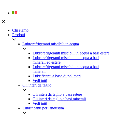
Skip
to
content
Chi siamo
Prodotti
Lubrorefrigeranti miscibili in acqua
Lubrorefrigeranti miscibili in acqua a basi estere
Lubrorefrigeranti miscibili in acqua a basi
minerali ed estere
Lubrorefrigeranti miscibili in acqua a basi
minerali
Lubrificanti a base di polimeri
Vedi tutti
Oli interi da taglio
Oli interi da taglio a basi estere
Oli interi da taglio a basi minerali
Vedi tutti
Lubrificanti per l'industria