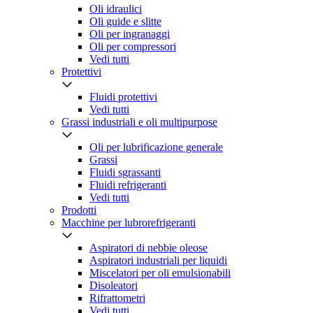
Oli idraulici
Oli guide e slitte
Oli per ingranaggi
Oli per compressori
Vedi tutti
Protettivi
Fluidi protettivi
Vedi tutti
Grassi industriali e oli multipurpose
Oli per lubrificazione generale
Grassi
Fluidi sgrassanti
Fluidi refrigeranti
Vedi tutti
Prodotti
Macchine per lubrorefrigeranti
Aspiratori di nebbie oleose
Aspiratori industriali per liquidi
Miscelatori per oli emulsionabili
Disoleatori
Rifrattometri
Vedi tutti