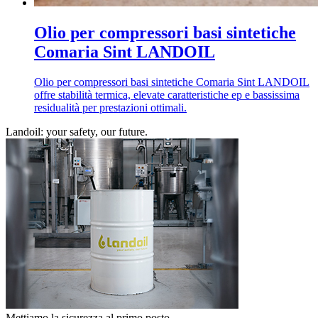
Olio per compressori basi sintetiche
Comaria Sint LANDOIL
Olio per compressori basi sintetiche Comaria Sint LANDOIL
offre stabilità termica, elevate caratteristiche ep e bassissima
residualità per prestazioni ottimali.
Landoil: your safety, our future.
Mettiamo la sicurezza al primo posto