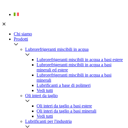
Skip
to
content
Chi siamo
Prodotti
Lubrorefrigeranti miscibili in acqua
Lubrorefrigeranti miscibili in acqua a basi estere
Lubrorefrigeranti miscibili in acqua a basi
minerali ed estere
Lubrorefrigeranti miscibili in acqua a basi
minerali
Lubrificanti a base di polimeri
Vedi tutti
Oli interi da taglio
Oli interi da taglio a basi estere
Oli interi da taglio a basi minerali
Vedi tutti
Lubrificanti per l'industria