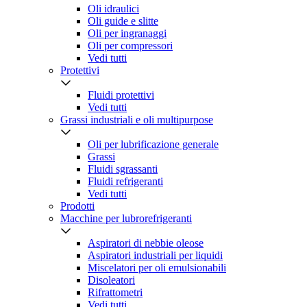
Oli idraulici
Oli guide e slitte
Oli per ingranaggi
Oli per compressori
Vedi tutti
Protettivi
Fluidi protettivi
Vedi tutti
Grassi industriali e oli multipurpose
Oli per lubrificazione generale
Grassi
Fluidi sgrassanti
Fluidi refrigeranti
Vedi tutti
Prodotti
Macchine per lubrorefrigeranti
Aspiratori di nebbie oleose
Aspiratori industriali per liquidi
Miscelatori per oli emulsionabili
Disoleatori
Rifrattometri
Vedi tutti