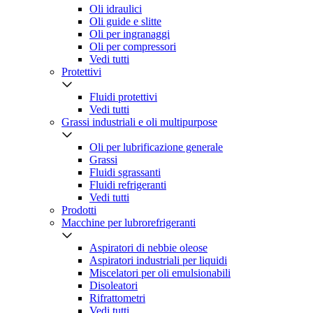
Oli idraulici
Oli guide e slitte
Oli per ingranaggi
Oli per compressori
Vedi tutti
Protettivi
Fluidi protettivi
Vedi tutti
Grassi industriali e oli multipurpose
Oli per lubrificazione generale
Grassi
Fluidi sgrassanti
Fluidi refrigeranti
Vedi tutti
Prodotti
Macchine per lubrorefrigeranti
Aspiratori di nebbie oleose
Aspiratori industriali per liquidi
Miscelatori per oli emulsionabili
Disoleatori
Rifrattometri
Vedi tutti