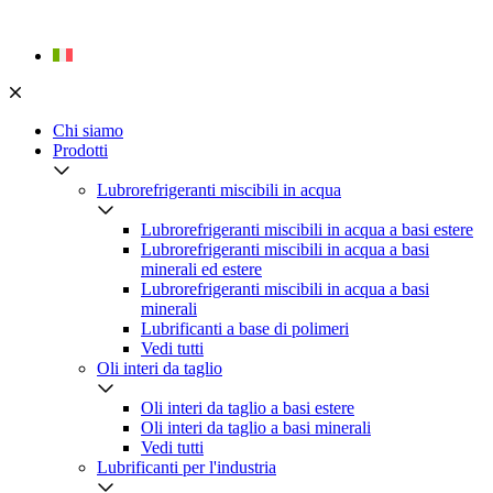
Skip
to
content
Chi siamo
Prodotti
Lubrorefrigeranti miscibili in acqua
Lubrorefrigeranti miscibili in acqua a basi estere
Lubrorefrigeranti miscibili in acqua a basi
minerali ed estere
Lubrorefrigeranti miscibili in acqua a basi
minerali
Lubrificanti a base di polimeri
Vedi tutti
Oli interi da taglio
Oli interi da taglio a basi estere
Oli interi da taglio a basi minerali
Vedi tutti
Lubrificanti per l'industria