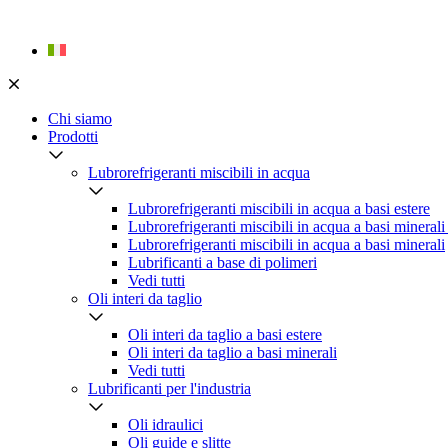
Skip
to
content
Chi siamo
Prodotti
Lubrorefrigeranti miscibili in acqua
Lubrorefrigeranti miscibili in acqua a basi estere
Lubrorefrigeranti miscibili in acqua a basi minerali
Lubrorefrigeranti miscibili in acqua a basi minerali
Lubrificanti a base di polimeri
Vedi tutti
Oli interi da taglio
Oli interi da taglio a basi estere
Oli interi da taglio a basi minerali
Vedi tutti
Lubrificanti per l'industria
Oli idraulici
Oli guide e slitte