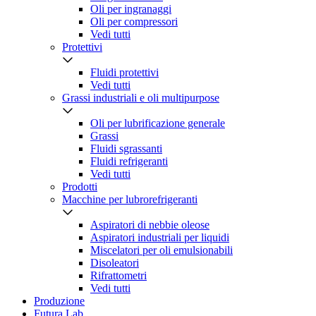
Oli per ingranaggi
Oli per compressori
Vedi tutti
Protettivi
Fluidi protettivi
Vedi tutti
Grassi industriali e oli multipurpose
Oli per lubrificazione generale
Grassi
Fluidi sgrassanti
Fluidi refrigeranti
Vedi tutti
Prodotti
Macchine per lubrorefrigeranti
Aspiratori di nebbie oleose
Aspiratori industriali per liquidi
Miscelatori per oli emulsionabili
Disoleatori
Rifrattometri
Vedi tutti
Produzione
Futura Lab