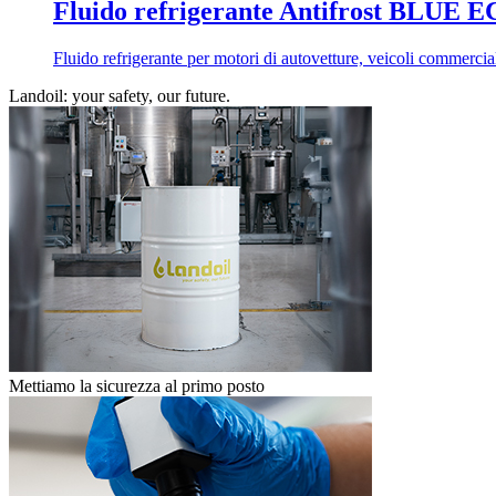
Fluido refrigerante Antifrost BLU
Fluido refrigerante per motori di autovetture, veicoli commercial
Landoil: your safety, our future.
Mettiamo la sicurezza al primo posto