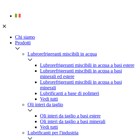
Skip
to
content
Chi siamo
Prodotti
Lubrorefrigeranti miscibili in acqua
Lubrorefrigeranti miscibili in acqua a basi estere
Lubrorefrigeranti miscibili in acqua a basi
minerali ed estere
Lubrorefrigeranti miscibili in acqua a basi
minerali
Lubrificanti a base di polimeri
Vedi tutti
Oli interi da taglio
Oli interi da taglio a basi estere
Oli interi da taglio a basi minerali
Vedi tutti
Lubrificanti per l'industria