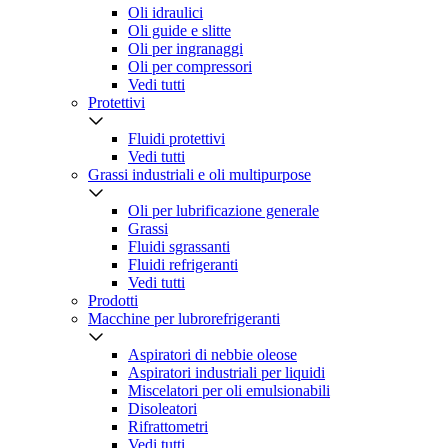
Oli idraulici
Oli guide e slitte
Oli per ingranaggi
Oli per compressori
Vedi tutti
Protettivi
Fluidi protettivi
Vedi tutti
Grassi industriali e oli multipurpose
Oli per lubrificazione generale
Grassi
Fluidi sgrassanti
Fluidi refrigeranti
Vedi tutti
Prodotti
Macchine per lubrorefrigeranti
Aspiratori di nebbie oleose
Aspiratori industriali per liquidi
Miscelatori per oli emulsionabili
Disoleatori
Rifrattometri
Vedi tutti