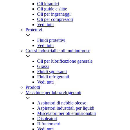
Oli idraulici
Oli guide e slitte
Oli per ingranaggi
Oli per compressori
Vedi tutti
Protettivi
Fluidi protettivi
Vedi tutti
Grassi industriali e oli multipurpose
Oli per lubrificazione generale
Grassi
Fluidi sgrassanti
Fluidi refrigeranti
Vedi tutti
Prodotti
Macchine per lubrorefrigeranti
Aspiratori di nebbie oleose
Aspiratori industriali per liquidi
Miscelatori per oli emulsionabili
Disoleatori
Rifrattometri
Vedi tutti