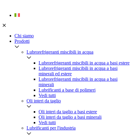
Skip
to
content
Chi siamo
Prodotti
Lubrorefrigeranti miscibili in acqua
Lubrorefrigeranti miscibili in acqua a basi estere
Lubrorefrigeranti miscibili in acqua a basi
minerali ed estere
Lubrorefrigeranti miscibili in acqua a basi
minerali
Lubrificanti a base di polimeri
Vedi tutti
Oli interi da taglio
Oli interi da taglio a basi estere
Oli interi da taglio a basi minerali
Vedi tutti
Lubrificanti per l'industria