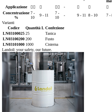
mat
Applicazione
-






Concentrazione
7 -
7 -
9 - 11
-
9 - 11
8 - 10
7 -
%
10
10
Varianti
Codice
Quantità L
Confezione
LN03100025
25
Tanica
LN03100200
200
Fusto
LN03101000
1000
Cisterna
Landoil: your safety, our future.