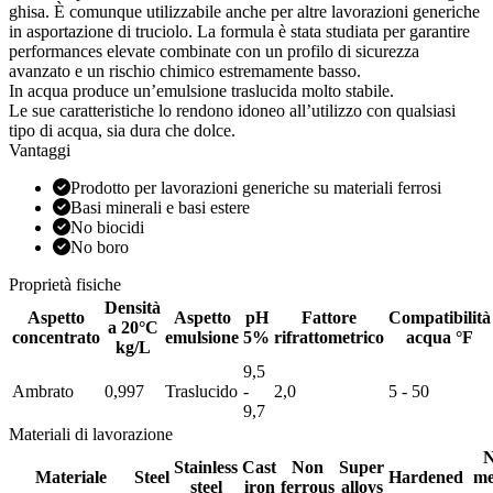
ghisa. È comunque utilizzabile anche per altre lavorazioni generiche
in asportazione di truciolo. La formula è stata studiata per garantire
performances elevate combinate con un profilo di sicurezza
avanzato e un rischio chimico estremamente basso.
In acqua produce un’emulsione traslucida molto stabile.
Le sue caratteristiche lo rendono idoneo all’utilizzo con qualsiasi
tipo di acqua, sia dura che dolce.
Vantaggi
Prodotto per lavorazioni generiche su materiali ferrosi
Basi minerali e basi estere
No biocidi
No boro
Proprietà fisiche
Densità
Aspetto
Aspetto
pH
Fattore
Compatibilità
a 20°C
concentrato
emulsione
5%
rifrattometrico
acqua °F
kg/L
9,5
Ambrato
0,997
Traslucido
-
2,0
5 - 50
9,7
Materiali di lavorazione
N
Stainless
Cast
Non
Super
Materiale
Steel
Hardened
me
steel
iron
ferrous
alloys