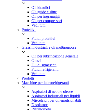
Oli idraulici
Oli guide e slitte
Oli per ingranaggi
Oli per compressori
Vedi tutti
Protettivi
Fluidi protettivi
Vedi tutti
Grassi industriali e oli multipurpose
Oli per lubrificazione generale
Grassi
Fluidi sgrassanti
Fluidi refrigeranti
Vedi tutti
Prodotti
Macchine per lubrorefrigeranti
Aspiratori di nebbie oleose
Aspiratori industriali per liquidi
Miscelatori per oli emulsionabili
Disoleatori
Rifrattometri