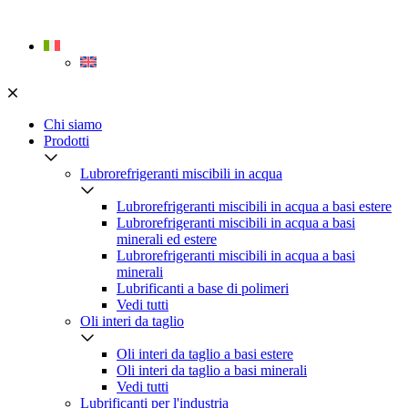
Skip
to
content
Chi siamo
Prodotti
Lubrorefrigeranti miscibili in acqua
Lubrorefrigeranti miscibili in acqua a basi estere
Lubrorefrigeranti miscibili in acqua a basi
minerali ed estere
Lubrorefrigeranti miscibili in acqua a basi
minerali
Lubrificanti a base di polimeri
Vedi tutti
Oli interi da taglio
Oli interi da taglio a basi estere
Oli interi da taglio a basi minerali
Vedi tutti
Lubrificanti per l'industria