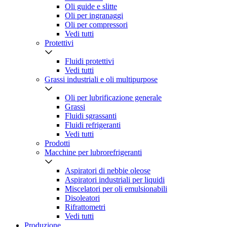
Oli guide e slitte
Oli per ingranaggi
Oli per compressori
Vedi tutti
Protettivi
Fluidi protettivi
Vedi tutti
Grassi industriali e oli multipurpose
Oli per lubrificazione generale
Grassi
Fluidi sgrassanti
Fluidi refrigeranti
Vedi tutti
Prodotti
Macchine per lubrorefrigeranti
Aspiratori di nebbie oleose
Aspiratori industriali per liquidi
Miscelatori per oli emulsionabili
Disoleatori
Rifrattometri
Vedi tutti
Produzione