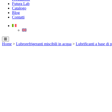
Futura Lab
Catalogo
Blog
Contatti
Home
>
Lubrorefrigeranti miscibili in acqua
>
Lubrificanti a base di 