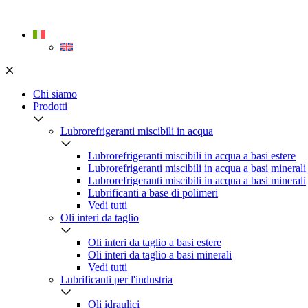
Skip
to
content
Chi siamo
Prodotti
Lubrorefrigeranti miscibili in acqua
Lubrorefrigeranti miscibili in acqua a basi estere
Lubrorefrigeranti miscibili in acqua a basi minerali
Lubrorefrigeranti miscibili in acqua a basi minerali
Lubrificanti a base di polimeri
Vedi tutti
Oli interi da taglio
Oli interi da taglio a basi estere
Oli interi da taglio a basi minerali
Vedi tutti
Lubrificanti per l'industria
Oli idraulici