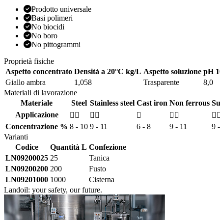
Prodotto universale
Basi polimeri
No biocidi
No boro
No pittogrammi
Proprietà fisiche
Aspetto concentrato
Densità a 20°C kg/L
Aspetto soluzione
pH 
Giallo ambra
1,058
Trasparente
8,0
Materiali di lavorazione
Materiale
Steel
Stainless steel
Cast iron
Non ferrous
Su
Applicazione





Concentrazione %
8 - 10
9 - 11
6 - 8
9 - 11
9 
Varianti
Codice
Quantità L
Confezione
LN09200025
25
Tanica
LN09200200
200
Fusto
LN09201000
1000
Cisterna
Landoil: your safety, our future.