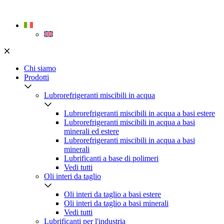
Skip
to
content
Chi siamo
Prodotti
Lubrorefrigeranti miscibili in acqua
Lubrorefrigeranti miscibili in acqua a basi estere
Lubrorefrigeranti miscibili in acqua a basi
minerali ed estere
Lubrorefrigeranti miscibili in acqua a basi
minerali
Lubrificanti a base di polimeri
Vedi tutti
Oli interi da taglio
Oli interi da taglio a basi estere
Oli interi da taglio a basi minerali
Vedi tutti
Lubrificanti per l'industria