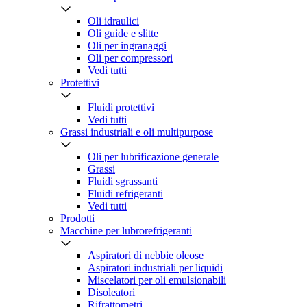
Oli idraulici
Oli guide e slitte
Oli per ingranaggi
Oli per compressori
Vedi tutti
Protettivi
Fluidi protettivi
Vedi tutti
Grassi industriali e oli multipurpose
Oli per lubrificazione generale
Grassi
Fluidi sgrassanti
Fluidi refrigeranti
Vedi tutti
Prodotti
Macchine per lubrorefrigeranti
Aspiratori di nebbie oleose
Aspiratori industriali per liquidi
Miscelatori per oli emulsionabili
Disoleatori
Rifrattometri