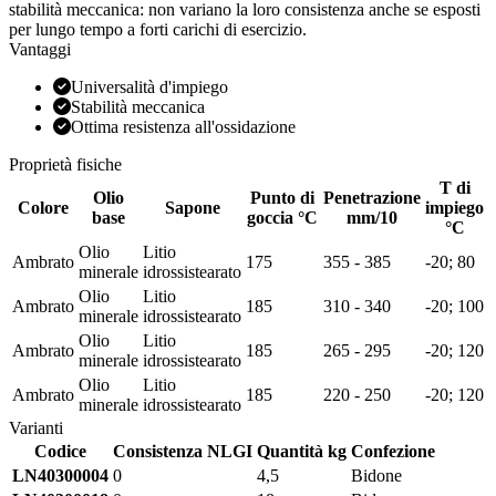
stabilità meccanica: non variano la loro consistenza anche se esposti
per lungo tempo a forti carichi di esercizio.
Vantaggi
Universalità d'impiego
Stabilità meccanica
Ottima resistenza all'ossidazione
Proprietà fisiche
T di
Olio
Punto di
Penetrazione
Colore
Sapone
impiego
base
goccia °C
mm/10
°C
Olio
Litio
Ambrato
175
355 - 385
-20; 80
minerale
idrossistearato
Olio
Litio
Ambrato
185
310 - 340
-20; 100
minerale
idrossistearato
Olio
Litio
Ambrato
185
265 - 295
-20; 120
minerale
idrossistearato
Olio
Litio
Ambrato
185
220 - 250
-20; 120
minerale
idrossistearato
Varianti
Codice
Consistenza NLGI
Quantità kg
Confezione
LN40300004
0
4,5
Bidone