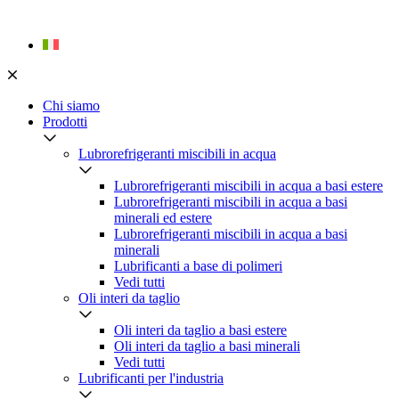
Skip
to
content
Chi siamo
Prodotti
Lubrorefrigeranti miscibili in acqua
Lubrorefrigeranti miscibili in acqua a basi estere
Lubrorefrigeranti miscibili in acqua a basi
minerali ed estere
Lubrorefrigeranti miscibili in acqua a basi
minerali
Lubrificanti a base di polimeri
Vedi tutti
Oli interi da taglio
Oli interi da taglio a basi estere
Oli interi da taglio a basi minerali
Vedi tutti
Lubrificanti per l'industria