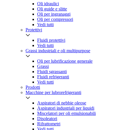
Oli idraulici
Oli guide e slitte
Oli per ingranaggi
Oli per compressori
Vedi tutti
Protettivi
Fluidi protettivi
Vedi tutti
Grassi industriali e oli multipurpose
Oli per lubrificazione generale
Grassi
Fluidi sgrassanti
Fluidi refrigeranti
Vedi tutti
Prodotti
Macchine per lubrorefrigeranti
Aspiratori di nebbie oleose
Aspiratori industriali per liquidi
Miscelatori per oli emulsionabili
Disoleatori
Rifrattometri
Vedi tutti