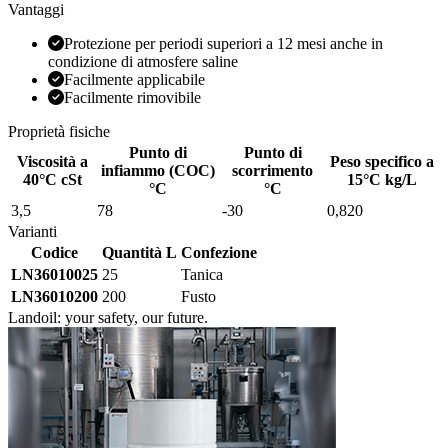
Vantaggi
Protezione per periodi superiori a 12 mesi anche in
condizione di atmosfere saline
Facilmente applicabile
Facilmente rimovibile
Proprietà fisiche
Punto di
Punto di
Viscosità a
Peso specifico a
infiammo (COC)
scorrimento
40°C cSt
15°C kg/L
°C
°C
3,5
78
-30
0,820
Varianti
Codice
Quantità L
Confezione
LN36010025
25
Tanica
LN36010200
200
Fusto
Landoil: your safety, our future.