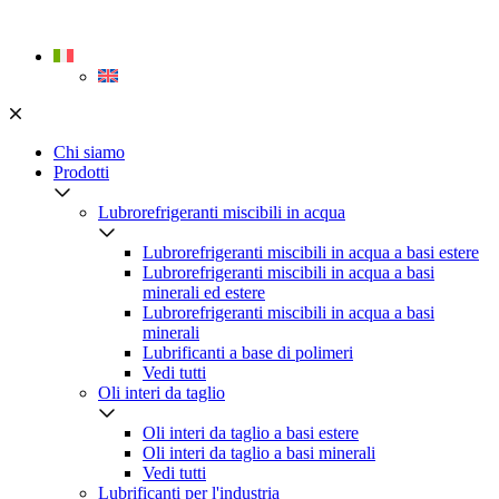
Skip
to
content
Chi siamo
Prodotti
Lubrorefrigeranti miscibili in acqua
Lubrorefrigeranti miscibili in acqua a basi estere
Lubrorefrigeranti miscibili in acqua a basi
minerali ed estere
Lubrorefrigeranti miscibili in acqua a basi
minerali
Lubrificanti a base di polimeri
Vedi tutti
Oli interi da taglio
Oli interi da taglio a basi estere
Oli interi da taglio a basi minerali
Vedi tutti
Lubrificanti per l'industria