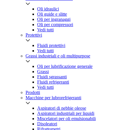
Oli idraulici
Oli guide e slitte
Oli per ingranaggi
Oli per compressori
Vedi tutti
Protettivi
Fluidi protettivi
Vedi tutti
Grassi industriali e oli multipurpose
Oli per lubrificazione generale
Grassi
Fluidi sgrassanti
Fluidi refrigeranti
Vedi tutti
Prodotti
Macchine per lubrorefrigeranti
Aspiratori di nebbie oleose
Aspiratori industriali per liquidi
Miscelatori per oli emulsionabili
Disoleatori
Rifrattometri