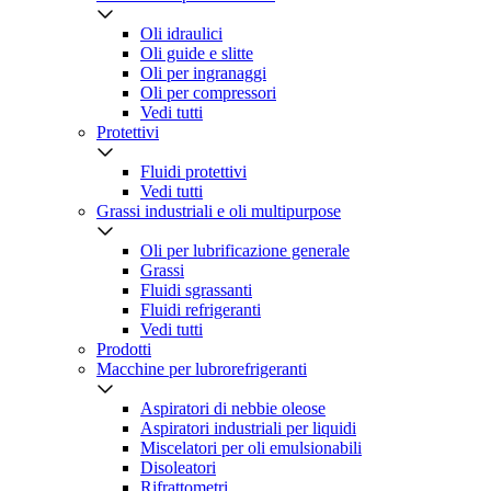
Oli idraulici
Oli guide e slitte
Oli per ingranaggi
Oli per compressori
Vedi tutti
Protettivi
Fluidi protettivi
Vedi tutti
Grassi industriali e oli multipurpose
Oli per lubrificazione generale
Grassi
Fluidi sgrassanti
Fluidi refrigeranti
Vedi tutti
Prodotti
Macchine per lubrorefrigeranti
Aspiratori di nebbie oleose
Aspiratori industriali per liquidi
Miscelatori per oli emulsionabili
Disoleatori
Rifrattometri