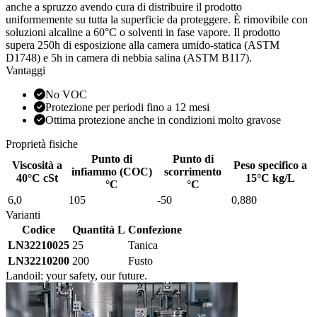
anche a spruzzo avendo cura di distribuire il prodotto
uniformemente su tutta la superficie da proteggere. È rimovibile con
soluzioni alcaline a 60°C o solventi in fase vapore. Il prodotto
supera 250h di esposizione alla camera umido-statica (ASTM
D1748) e 5h in camera di nebbia salina (ASTM B117).
Vantaggi
No VOC
Protezione per periodi fino a 12 mesi
Ottima protezione anche in condizioni molto gravose
Proprietà fisiche
Punto di
Punto di
Viscosità a
Peso specifico a
infiammo (COC)
scorrimento
40°C cSt
15°C kg/L
°C
°C
6,0
105
-50
0,880
Varianti
Codice
Quantità L
Confezione
LN32210025
25
Tanica
LN32210200
200
Fusto
Landoil: your safety, our future.