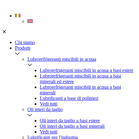
Skip
to
content
Chi siamo
Prodotti
Lubrorefrigeranti miscibili in acqua
Lubrorefrigeranti miscibili in acqua a basi estere
Lubrorefrigeranti miscibili in acqua a basi
minerali ed estere
Lubrorefrigeranti miscibili in acqua a basi
minerali
Lubrificanti a base di polimeri
Vedi tutti
Oli interi da taglio
Oli interi da taglio a basi estere
Oli interi da taglio a basi minerali
Vedi tutti
Lubrificanti per l'industria