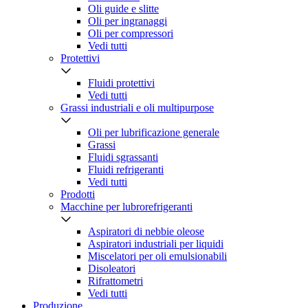
Oli guide e slitte
Oli per ingranaggi
Oli per compressori
Vedi tutti
Protettivi
Fluidi protettivi
Vedi tutti
Grassi industriali e oli multipurpose
Oli per lubrificazione generale
Grassi
Fluidi sgrassanti
Fluidi refrigeranti
Vedi tutti
Prodotti
Macchine per lubrorefrigeranti
Aspiratori di nebbie oleose
Aspiratori industriali per liquidi
Miscelatori per oli emulsionabili
Disoleatori
Rifrattometri
Vedi tutti
Produzione