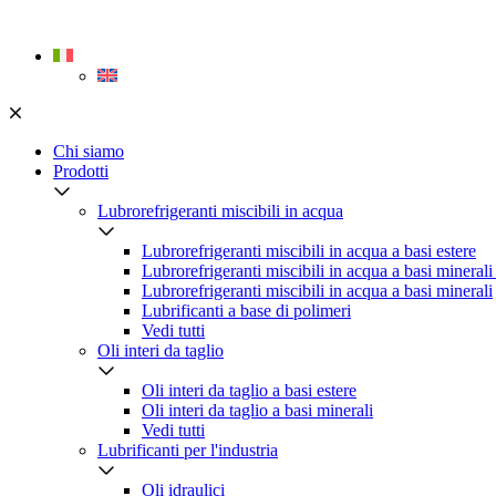
Skip
to
content
Chi siamo
Prodotti
Lubrorefrigeranti miscibili in acqua
Lubrorefrigeranti miscibili in acqua a basi estere
Lubrorefrigeranti miscibili in acqua a basi minerali
Lubrorefrigeranti miscibili in acqua a basi minerali
Lubrificanti a base di polimeri
Vedi tutti
Oli interi da taglio
Oli interi da taglio a basi estere
Oli interi da taglio a basi minerali
Vedi tutti
Lubrificanti per l'industria
Oli idraulici