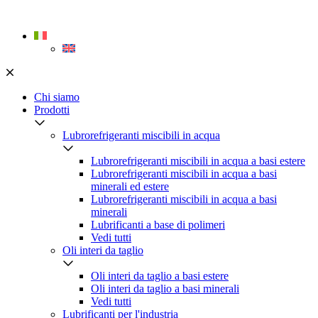
Skip
to
content
Chi siamo
Prodotti
Lubrorefrigeranti miscibili in acqua
Lubrorefrigeranti miscibili in acqua a basi estere
Lubrorefrigeranti miscibili in acqua a basi
minerali ed estere
Lubrorefrigeranti miscibili in acqua a basi
minerali
Lubrificanti a base di polimeri
Vedi tutti
Oli interi da taglio
Oli interi da taglio a basi estere
Oli interi da taglio a basi minerali
Vedi tutti
Lubrificanti per l'industria