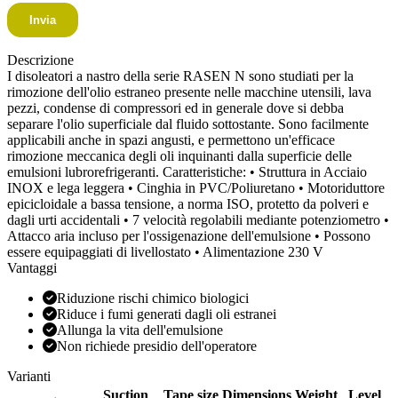
Descrizione
I disoleatori a nastro della serie RASEN N sono studiati per la
rimozione dell'olio estraneo presente nelle macchine utensili, lava
pezzi, condense di compressori ed in generale dove si debba
separare l'olio superficiale dal fluido sottostante. Sono facilmente
applicabili anche in spazi angusti, e permettono un'efficace
rimozione meccanica degli oli inquinanti dalla superficie delle
emulsioni lubrorefrigeranti. Caratteristiche: • Struttura in Acciaio
INOX e lega leggera • Cinghia in PVC/Poliuretano • Motoriduttore
epicicloidale a bassa tensione, a norma ISO, protetto da polveri e
dagli urti accidentali • 7 velocità regolabili mediante potenziometro •
Attacco aria incluso per l'ossigenazione dell'emulsione • Possono
essere equipaggiati di livellostato • Alimentazione 230 V
Vantaggi
Riduzione rischi chimico biologici
Riduce i fumi generati dagli oli estranei
Allunga la vita dell'emulsione
Non richiede presidio dell'operatore
Varianti
Suction
Tape size
Dimensions
Weight
Level