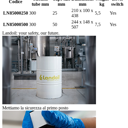
Codice
tube mm
mm
mm
kg
switch
210 x 100 x
LN85000250
300
25
5,5
Yes
438
244 x 148 x
LN85000500
300
50
7,5
Yes
507
Landoil: your safety, our future.
Mettiamo la sicurezza al primo posto