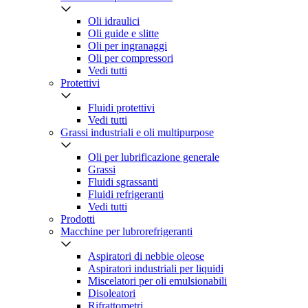
Oli idraulici
Oli guide e slitte
Oli per ingranaggi
Oli per compressori
Vedi tutti
Protettivi
Fluidi protettivi
Vedi tutti
Grassi industriali e oli multipurpose
Oli per lubrificazione generale
Grassi
Fluidi sgrassanti
Fluidi refrigeranti
Vedi tutti
Prodotti
Macchine per lubrorefrigeranti
Aspiratori di nebbie oleose
Aspiratori industriali per liquidi
Miscelatori per oli emulsionabili
Disoleatori
Rifrattometri