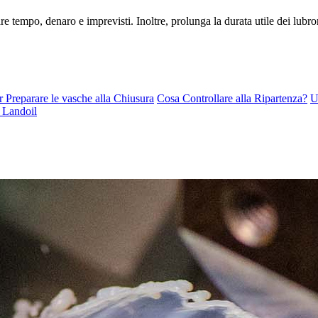
 tempo, denaro e imprevisti. Inoltre, prolunga la durata utile dei lubroref
 Preparare le vasche alla Chiusura
Cosa Controllare alla Ripartenza?
U
 Landoil