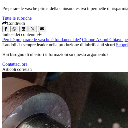
Preparare le vasche prima della chiusura estiva ti permette di risparmiare
Tutte le rubriche
Condividi
Indice dei contenuti
Perché preparare le vasche è fondamentale?
Cinque Azioni Chiave per
Landoil da sempre leader nella produzione di lubrificanti sicuri
Scopri
Hai bisogno di ulteriori informazioni su questo argomento?
Contattaci ora
Articoli correlati