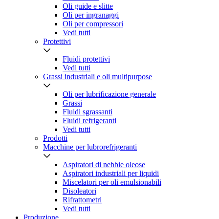
Oli guide e slitte
Oli per ingranaggi
Oli per compressori
Vedi tutti
Protettivi
Fluidi protettivi
Vedi tutti
Grassi industriali e oli multipurpose
Oli per lubrificazione generale
Grassi
Fluidi sgrassanti
Fluidi refrigeranti
Vedi tutti
Prodotti
Macchine per lubrorefrigeranti
Aspiratori di nebbie oleose
Aspiratori industriali per liquidi
Miscelatori per oli emulsionabili
Disoleatori
Rifrattometri
Vedi tutti
Produzione