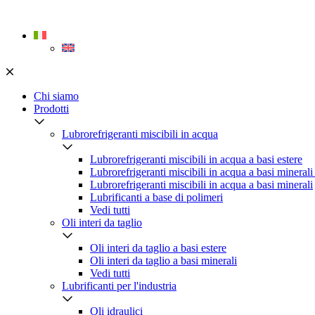
Skip
to
content
Chi siamo
Prodotti
Lubrorefrigeranti miscibili in acqua
Lubrorefrigeranti miscibili in acqua a basi estere
Lubrorefrigeranti miscibili in acqua a basi minerali
Lubrorefrigeranti miscibili in acqua a basi minerali
Lubrificanti a base di polimeri
Vedi tutti
Oli interi da taglio
Oli interi da taglio a basi estere
Oli interi da taglio a basi minerali
Vedi tutti
Lubrificanti per l'industria
Oli idraulici